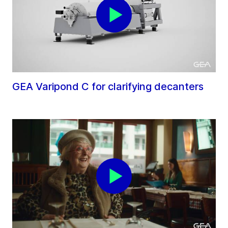
GEA Varipond C for clarifying decanters