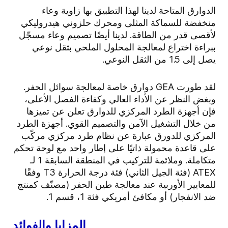
الدوارق المتاحة لدينا لهذا التطبيق بها زاوية وعاء
منخفضة للسماكة المثلى ومحرك حلزوني هيدروليكي
لأقصى قدر من الطاقة. لدينا أيضًا تصميم وعاء مسجّل
ببراءة اختراع لمعالجة المحلول الملحي بثقل نوعي
يصل إلى 1.5 من الثقل النوعي.
لقد طورت GEA دوارق خاصة لمعالجة سوائل الحفر.
وبغض النظر عن الأداء العالي وكفاءة الفصل الأعلى،
فإن أجهزة الطرد المركزي للدوارق تعلن عن تميزها
من خلال التشغيل الآمن والتصميم القوي. أجهزة الطرد
المركزي للدورق عبارة عن نظام طرد مركزي مركّب
على قاعدة محمولة ذاتيًا على إطار واحد مع لوحة تحكم
متكاملة. وملائمة للتركيب في المنطقة السابقة 1 لـ
ATEX (فئة الجيل الثاني) فئة درجة الحرارة T3 وفقًا
للمعايير الأوربية عند معالجة طين الحفر (مصنّف كمنتج
ضد الانفجار) أو مكافئ أمريكي فئة 1، قسم 1.
المزايا والفوائد