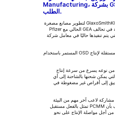
Manufacturing، بشركة GSK بخصوص اتحاد مخصص لتطوير حل تقني مستدام لإنتاج الأقراص عند
الطلب.
أعلنت GEA، الشركة الرائدة في تقنيات التصنيع المستدام، عن تعاونها مع الجيل القادم من GlaxoSmithKline (GSK) لتطوير مصانع مصغرة
قائمة بذاتها تعتمد على POD لتطوير وتصنيع أشكال الدواء الفموي الصلبة (OMS). تتوسع هذه الشراكة في تحالف GEA الحالي مع Pfizer
ومصغرة ومعيارية، والتي يتم تنفيذها حاليًا في معامل شركة
تم تشكيلها بالتعاون مع Pfizer وG-CON، حيث شكلت الشركات الثلاث اتحاد لتصميم وبناء بيئة تصنيع مستقلة لإنتاج OSD المستمر باستخدام
 خلال معرض INTERPHEX 2015، وهذا النظام الأول من نوعه يسرع من سرعة إنتاج
تي يمكن شحنها بالشاحنة إلى أي
احيق إلى أقراص غير مضغوطة في
APC  قائلًا: "يسر GEA أن ترحب بـ GSK في الاتحاد. إن مشاركة لاعب آخر مهم من البيئة
العالمية لتصنيع المستحضرات الصيدلانية تبدي بشكلٍ متزايد التزام الصناعة بالتجهيز المستمر والاعتراف بأن PCMM تمثل بالفعل مستقبل
يع المستقلة الخاصة بنا من أجل مواصلة الإنتاج على نحوٍ