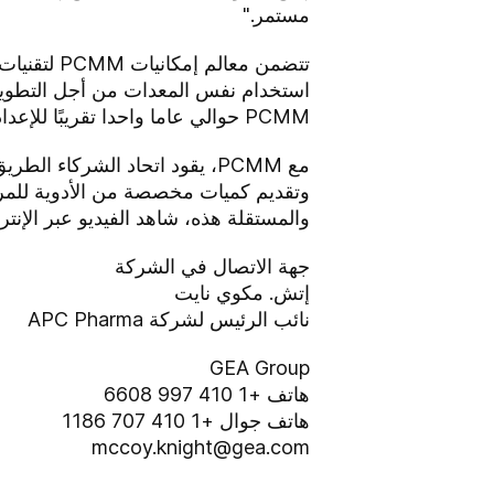
مستمر."
استخدام نفس المعدات من أجل التطوير، 
PCMM حوالي عاما واحدا تقريبًا للإعداد وبدء التشغيل مقارنةً بـ 2-3 أعوام للعمليات القياسية.
مع PCMM، يقود اتحاد الشركاء
وتقديم كميات مخصصة من الأدوية للمرض
والمستقلة هذه، شاهد الفيديو عبر الإنتر
جهة الاتصال في الشركة
إتش. مكوي نايت
نائب الرئيس لشركة APC Pharma
GEA Group
هاتف +1 410 997 6608
هاتف جوال +1 410 707 1186
mccoy.knight@gea.com