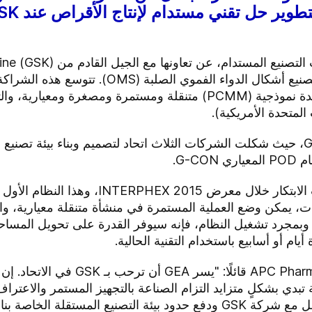
وG-CON Manufacturing لتصميم وحدة نموذجية (PCMM) متنقلة ومستمرة 
تم ترشيحها مؤخراً لجائزة أفضل تقنيات الابتكار
 يمكن وضع العملية المستمرة في منشأة متنقلة معيارية، وال
. وبمجرد تشغيل النظام، فإنه سيوفر القدرة على تحويل المس
ام أو أسابيع باستخدام التقنية الحالية.
وعلق إتش. مكوي نايت، نائب رئيس Pharma
إنتاج الأدوية عند الطلب. نتطلع إلى العمل مع شركة GSK ودفع حدود بيئة التصن