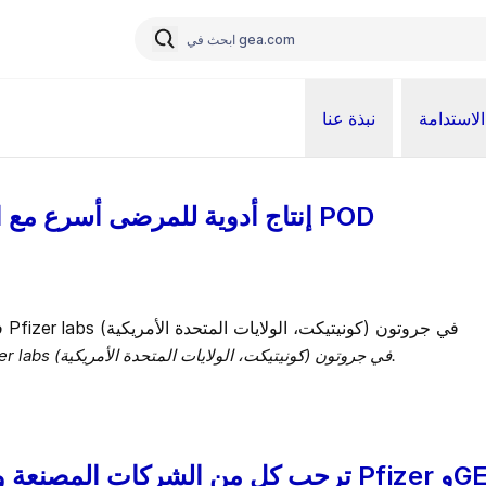
الاستدامة
نبذة عنا
إنتاج أدوية للمرضى أسرع مع المصانع الصغيرة القائمة على POD
تركيب GEA ConsiGma™ 25 في معامل Pfizer labs في جروتون (كونيتيكت، الولايات المتحدة الأمريكية).
ترحب كل من الشركات المصنعة والموردين، ب