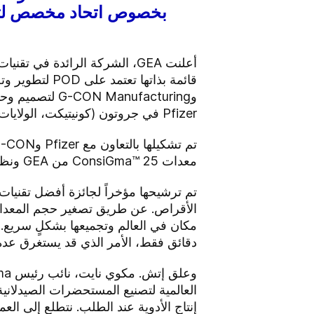
Pfizer في جروتون (كونيتيكت، الولايات المتحدة الأمريكية).
معدات ConsiGma™ 25 من GEA ونظام POD المعياري G-CON.
الأقراص. عن طريق تصغير حجم المعدات،
مكان في العالم وتجميعها بشكلٍ سريع
دقائق فقط، الأمر الذي قد يستغرق عدة أي