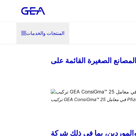
المنتجات والخدمات
ما في ذلك شركة Pfizer وGEA وG-CON