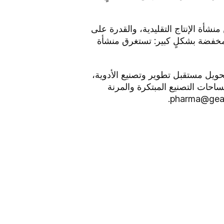
نيات PCMM لتقنيات المعالجة الأصغر والأكثر مرونة، بصمة أقل بنسبة 60-70٪ من منشأة الإنتاج التقليدية، والقدرة على
المخفضة بشكلٍ كبير: تستغرق منشأة
 تحويل مستقبل تطوير وتصنيع الأدوية،
حات التصنيع المبتكرة والمرنة
.
pharma@gea