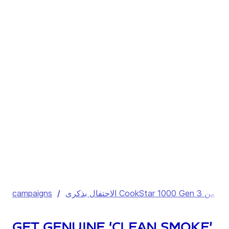
campaigns
/
Get genuine ‘clean smoke’