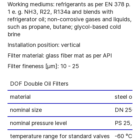
Working mediums: refrigerants as per EN 378 p.
1 e. g. NH3, R22, R134a and blends with
refrigerator oil; non-corrosive gases and liquids,
such as propane, butane; glycol-based cold
brine
Installation position: vertical
Filter material: glass fiber mat as per API
Filter fineness [μm]: 10 - 25
DOF Double Oil Filters
material
steel or s
nominal size
DN 25-8
nominal pressure level
PS 25, P
temperature range for standard valves
-60 °C to