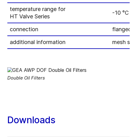
temperature range for
-10 °C to
HT Valve Series
connection
flanged e
additional information
mesh size 
Double Oil Filters
Downloads