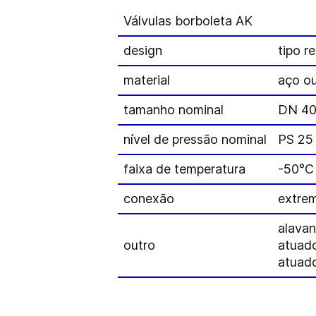
Válvulas borboleta AK
design
tipo r
material
aço ou
tamanho nominal
DN 40
nível de pressão nominal
PS 25
faixa de temperatura
-50°C
conexão
extre
alava
outro
atuado
atuad