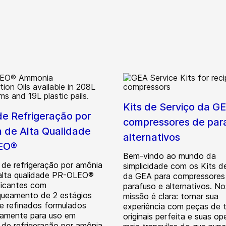
Kits de Serviço da G
de Refrigeração por
compressores de par
 de Alta Qualidade
alternativos
EO®
Bem-vindo ao mundo da
 de refrigeração por amônia
simplicidade com os Kits d
alta qualidade PR-OLEO®
da GEA para compressores
ificantes com
parafuso e alternativos. N
queamento de 2 estágios
missão é clara: tornar sua
e refinados formulados
experiência com peças de t
camente para uso em
originais perfeita e suas o
 de refrigeração por amônia