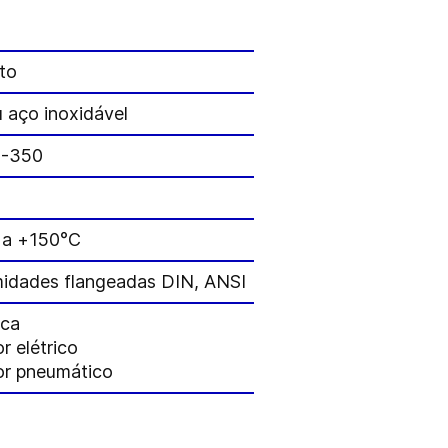
eto
 aço inoxidável
-350
 a +150°C
midades flangeadas DIN, ANSI
nca
r elétrico
or pneumático