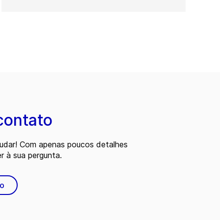
contato
judar! Com apenas poucos detalhes
 à sua pergunta.
to