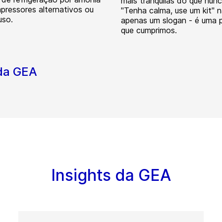
mais tranquilas do que nunc
ressores alternativos ou
"Tenha calma, use um kit" 
uso.
apenas um slogan - é uma 
que cumprimos.
 da GEA
Insights da GEA