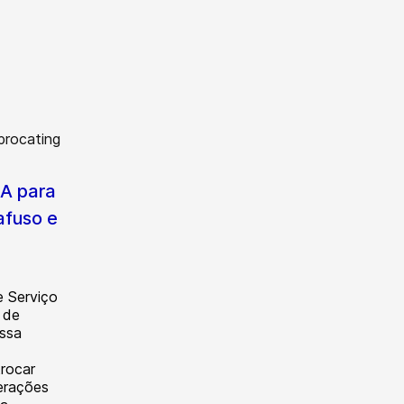
EA para
afuso e
e Serviço
 de
ossa
rocar
perações