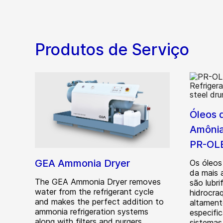
Produtos de Serviço
Óleos 
Amônia
PR-OL
GEA Ammonia Dryer
Os óleos
da mais 
The GEA Ammonia Dryer removes
são lubr
water from the refrigerant cycle
hidrocra
and makes the perfect addition to
altament
ammonia refrigeration systems
especifi
along with filters and purgers.
sistemas