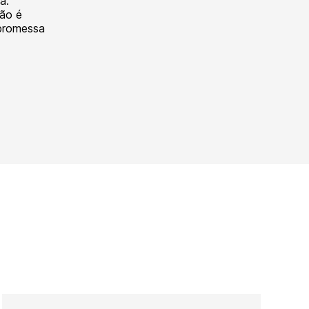
a.
não é
promessa