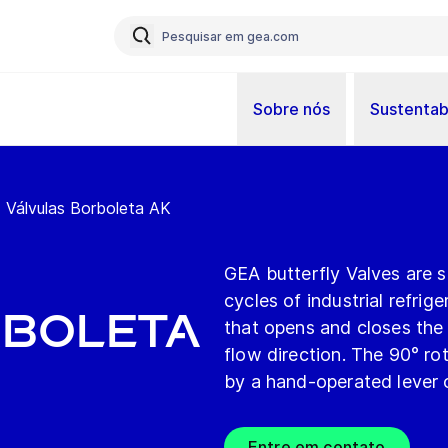
Sobre nós
Sustentab
Válvulas Borboleta AK
GEA butterfly Valves are su
cycles of industrial refrig
rboleta
that opens and closes the p
flow direction. The 90° rot
by a hand-operated lever o
Entre em contato