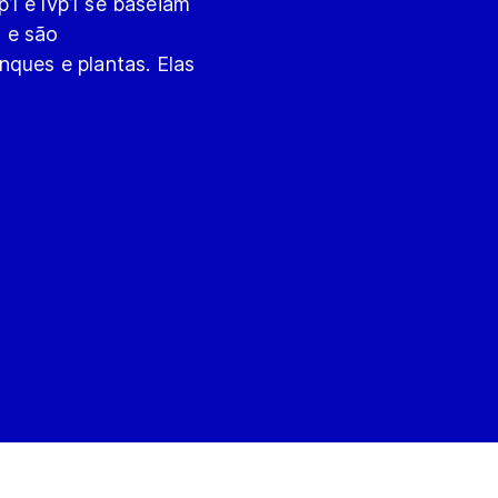
p1 e lvp1 se baseiam
 e são
ques e plantas. Elas