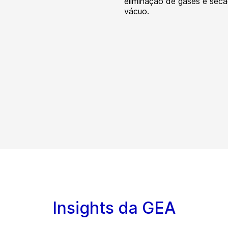
eliminação de gases e sec
vácuo.
Insights da GEA