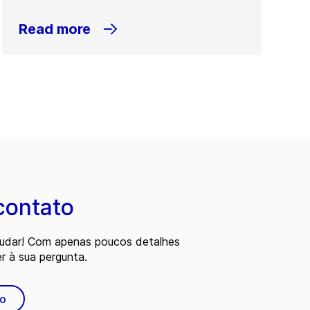
Read more
contato
judar! Com apenas poucos detalhes
 à sua pergunta.
to