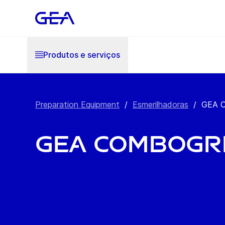
Produtos e serviços
Preparation Equipment
/
Esmerilhadoras
/
GEA C
GEA ComboGr