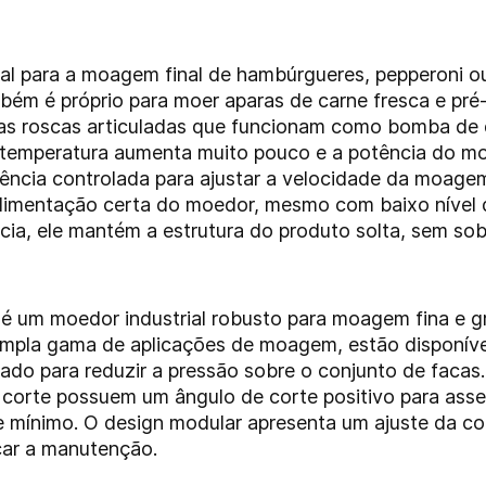
 para a moagem final de hambúrgueres, pepperoni ou 
mbém é próprio para moer aparas de carne fresca e pré
 roscas articuladas que funcionam como bomba de de
a temperatura aumenta muito pouco e a potência do mo
ncia controlada para ajustar a velocidade da moagem
alimentação certa do moedor, mesmo com baixo nível 
cia, ele mantém a estrutura do produto solta, sem sob
um moedor industrial robusto para moagem fina e gro
ampla gama de aplicações de moagem, estão disponíve
ado para reduzir a pressão sobre o conjunto de facas.
 corte possuem um ângulo de corte positivo para ass
mínimo. O design modular apresenta um ajuste da cor
icar a manutenção.