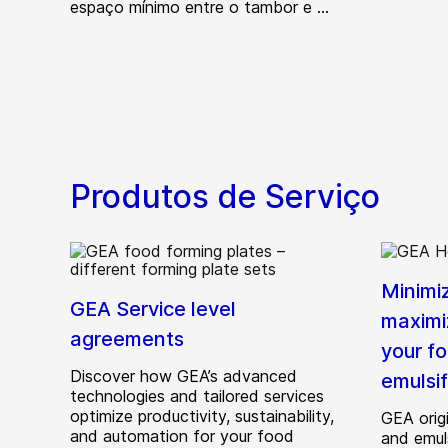
espaço mínimo entre o tambor e ...
Produtos de Serviço
Minimi
GEA Service level
maximi
agreements
your f
Discover how GEA’s advanced
emulsi
technologies and tailored services
optimize productivity, sustainability,
GEA origi
and automation for your food
and emul