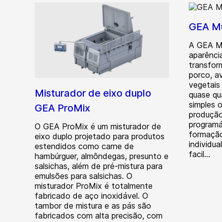
GEA Mu
A GEA Mu
aparênci
transfor
porco, av
vegetais
Misturador de eixo duplo
quase qu
simples 
GEA ProMix
produçã
programá
O GEA ProMix é um misturador de
formação
eixo duplo projetado para produtos
individu
estendidos como carne de
facil...
hambúrguer, almôndegas, presunto e
salsichas, além de pré-mistura para
emulsões para salsichas. O
misturador ProMix é totalmente
fabricado de aço inoxidável. O
tambor de mistura e as pás são
fabricados com alta precisão, com