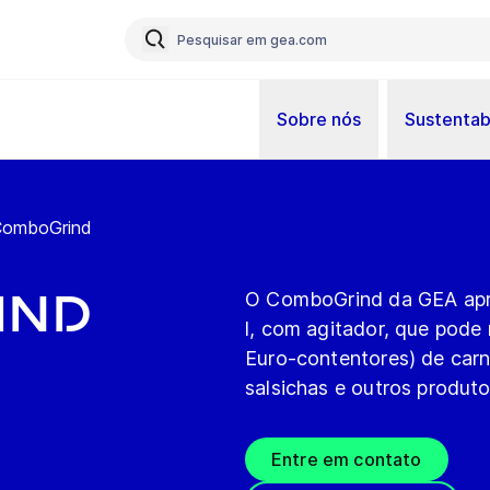
Sobre nós
Sustentab
omboGrind
ind
O ComboGrind da GEA apre
l, com agitador, que pode
Euro-contentores) de carn
salsichas e outros produt
Entre em contato