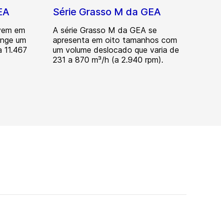
EA
Série Grasso M da GEA
 vem em
A série Grasso M da GEA se
ange um
apresenta em oito tamanhos com
 11.467
um volume deslocado que varia de
231 a 870 m³/h (a 2.940 rpm).