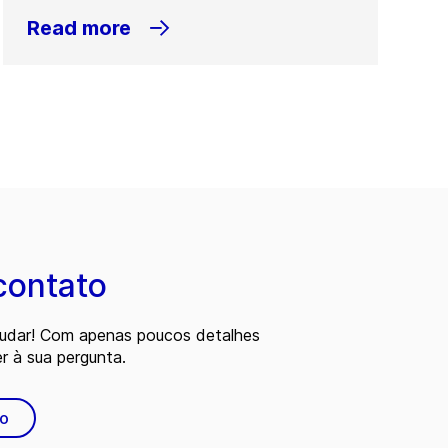
Read more
contato
judar! Com apenas poucos detalhes
 à sua pergunta.
to