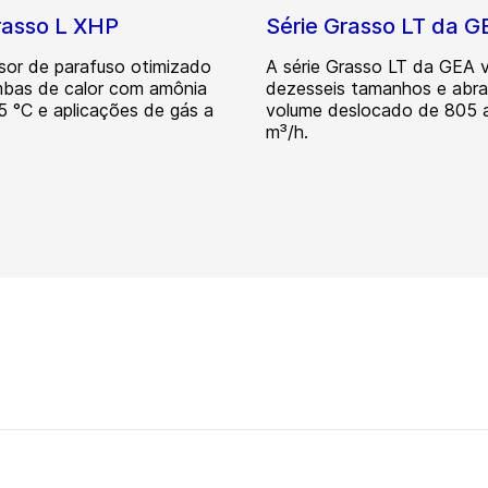
asso L XHP
Série Grasso LT da G
or de parafuso otimizado
A série Grasso LT da GEA
bas de calor com amônia
dezesseis tamanhos e abr
5 °C e aplicações de gás a
volume deslocado de 805 a
m³/h.