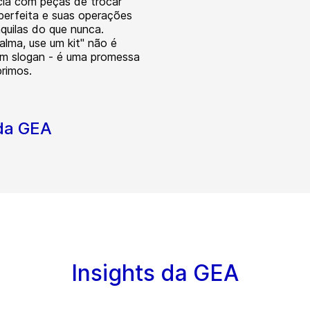
cia com peças de trocar
 perfeita e suas operações
nquilas do que nunca.
alma, use um kit" não é
m slogan - é uma promessa
rimos.
 da GEA
Insights da GEA