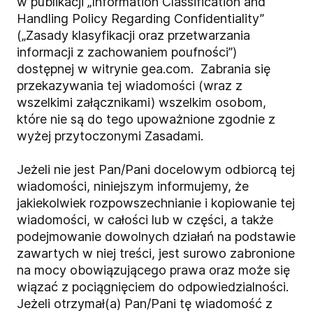
w publikacji „Information Classification and
Handling Policy Regarding Confidentiality”
(„Zasady klasyfikacji oraz przetwarzania
informacji z zachowaniem poufności”)
dostępnej w witrynie gea.com. Zabrania się
przekazywania tej wiadomości (wraz z
wszelkimi załącznikami) wszelkim osobom,
które nie są do tego upoważnione zgodnie z
wyżej przytoczonymi Zasadami.
Jeżeli nie jest Pan/Pani docelowym odbiorcą tej
wiadomości, niniejszym informujemy, że
jakiekolwiek rozpowszechnianie i kopiowanie tej
wiadomości, w całości lub w części, a także
podejmowanie dowolnych działań na podstawie
zawartych w niej treści, jest surowo zabronione
na mocy obowiązującego prawa oraz może się
wiązać z pociągnięciem do odpowiedzialności.
Jeżeli otrzymał(a) Pan/Pani tę wiadomość z