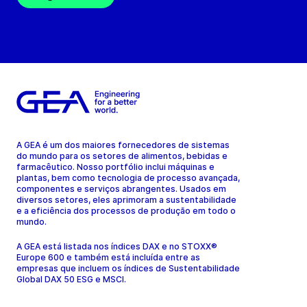
A GEA é um dos maiores fornecedores de sistemas
do mundo para os setores de alimentos, bebidas e
farmacêutico. Nosso portfólio inclui máquinas e
plantas, bem como tecnologia de processo avançada,
componentes e serviços abrangentes. Usados em
diversos setores, eles aprimoram a sustentabilidade
e a eficiência dos processos de produção em todo o
mundo.
A GEA está listada nos índices DAX e no STOXX®
Europe 600 e também está incluída entre as
empresas que incluem os índices de Sustentabilidade
Global DAX 50 ESG e MSCI.