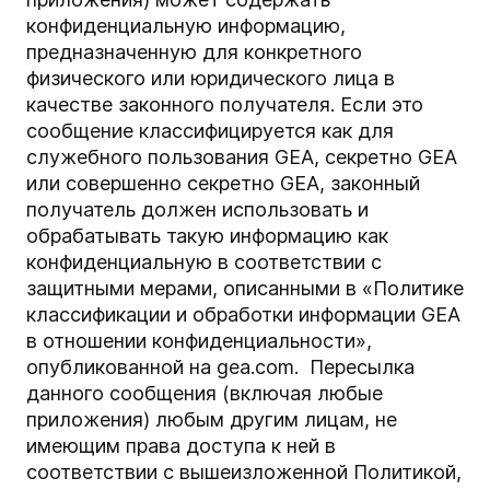
конфиденциальную информацию,
предназначенную для конкретного
физического или юридического лица в
качестве законного получателя. Если это
сообщение классифицируется как для
служебного пользования GEA, секретно GEA
или совершенно секретно GEA, законный
получатель должен использовать и
обрабатывать такую информацию как
конфиденциальную в соответствии с
защитными мерами, описанными в «Политике
классификации и обработки информации GEA
в отношении конфиденциальности»,
опубликованной на gea.com. Пересылка
данного сообщения (включая любые
приложения) любым другим лицам, не
имеющим права доступа к ней в
соответствии с вышеизложенной Политикой,