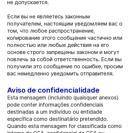
не допускается.
Если вы не являетесь законным
получателем, настоящим уведомляем вас о
том, что любое распространение,
копирование этого сообщения частично или
полностью или любые действия на его
основе строго запрещены законом и могут
повлечь за собой ответственность. Если вы
получили это сообщение по ошибке, просим
вас немедленно уведомить отправителя.
Aviso de confidencialidade
Esta mensagem (incluindo quaisquer anexos)
pode conter informações confidenciais
destinadas a um indivíduo ou entidade
específica como destinatário pretendido.
Quando esta mensagem for classificada como