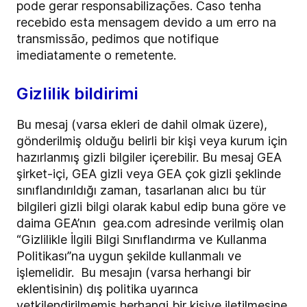
pode gerar responsabilizações. Caso tenha
recebido esta mensagem devido a um erro na
transmissão, pedimos que notifique
imediatamente o remetente.
Gizlilik bildirimi
Bu mesaj (varsa ekleri de dahil olmak üzere),
gönderilmiş olduğu belirli bir kişi veya kurum için
hazırlanmış gizli bilgiler içerebilir. Bu mesaj GEA
şirket-içi, GEA gizli veya GEA çok gizli şeklinde
sınıflandırıldığı zaman, tasarlanan alıcı bu tür
bilgileri gizli bilgi olarak kabul edip buna göre ve
daima GEA’nın gea.com adresinde verilmiş olan
“Gizlilikle İlgili Bilgi Sınıflandırma ve Kullanma
Politikası”na uygun şekilde kullanmalı ve
işlemelidir. Bu mesajın (varsa herhangi bir
eklentisinin) dış politika uyarınca
yetkilendirilmemiş herhangi bir kişiye iletilmesine