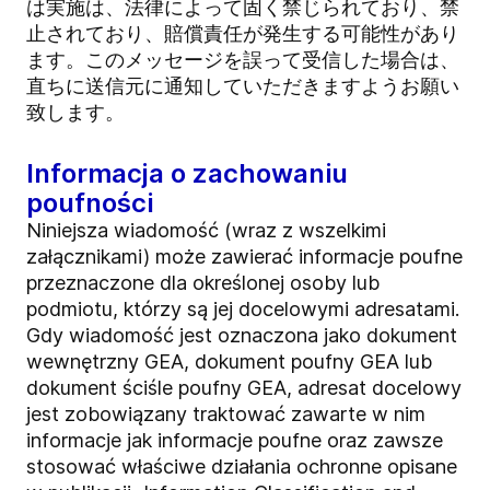
は実施は、法律によって固く禁じられており、禁
止されており、賠償責任が発生する可能性があり
ます。このメッセージを誤って受信した場合は、
直ちに送信元に通知していただきますようお願い
致します。
Informacja o zachowaniu
poufności
Niniejsza wiadomość (wraz z wszelkimi
załącznikami) może zawierać informacje poufne
przeznaczone dla określonej osoby lub
podmiotu, którzy są jej docelowymi adresatami.
Gdy wiadomość jest oznaczona jako dokument
wewnętrzny GEA, dokument poufny GEA lub
dokument ściśle poufny GEA, adresat docelowy
jest zobowiązany traktować zawarte w nim
informacje jak informacje poufne oraz zawsze
stosować właściwe działania ochronne opisane