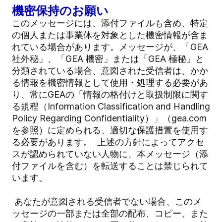
機密保持のお願い
このメッセージには、添付ファイルも含め、特定
の個人または事業体を対象とした機密情報が含ま
れている場合があります。メッセージが、「GEA
社外秘」、「GEA 機密」または「GEA 極秘」と
分類されている場合、意図された受信者は、かか
る情報を機密情報として使用・処理する必要があ
り、常にGEAの「情報の格付けと取扱制限に関す
る規程（Information Classification and Handling
Policy Regarding Confidentiality）」（gea.com
を参照）に定められる、適切な保護措置を使用す
る必要があります。 上述の方針によってアクセ
スが認められていない人物に、本メッセージ（添
付ファイルを含む）を転送することは禁じられて
います。
あなたが意図される受信者でない場合、このメ
ッセージの一部または全部の配布、コピー、また