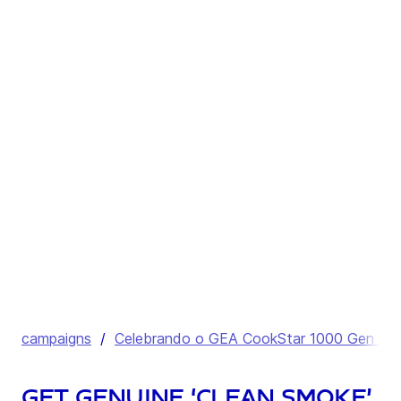
campaigns
/
Celebrando o GEA CookStar 1000 Gen 3 | F
Get genuine ‘clean smoke’