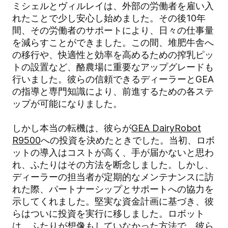
ミシェルとヴィルレイは、外部の労働者を雇い入
れたことで少し安心し始めました。その後10年
間、その労働者のサポートにより、日々の仕事量
を減らすことができました。この間、堆肥牛舎へ
の移行や、快適性と効率を高めるための搾乳ピッ
トの設置など、酪農場に重要なアップグレードも
行いました。彼らの信頼できるディーラーとGEA
の指導と専門知識により、前進するための各ステ
ップが可能になりました。
しかし本当の転機は、彼らが
GEA DairyRobot
R9500
への投資を決めたときでした。当初、ロボ
ットの導入はコストが高く、手が届かないと思わ
れ、ふたりはその方法を断念しました。しかし、
ディーラーの担当者が定期的なメンテナンスに訪
れた際、パートナーシップとサポートへの協力を
示してくれました。堅実な資金計画に基づき、彼
らはついに投資を実行に移しました。ロボット
は、ふたりが想像もしていなかった方法で、彼ら