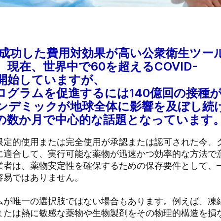
も成功した費用対効果が高い公衆衛生ツー
現在、世界中で60を超えるCOVID-
を開始していますが、
ログラムを促進するには140億回の接種
ンデミックが地球全体に影響を及ぼし続
の数か月で中心的な話題となっています
限定的使用または完全使用が承認または認可された今、
に適合して、実行可能な薬物が迅速かつ効率的な方法で
者は、薬物安定性を確保するための保存要件として、–2
容易ではありません。
ムが唯一の選択肢ではない場合もあります。例えば、凍
または熱に敏感な薬物や生物製剤をその物理的構造を損