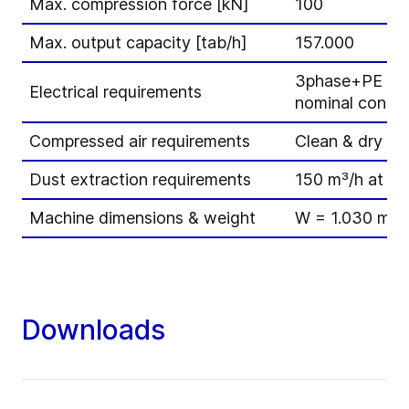
Max. compression force [kN]
100
Max. output capacity [tab/h]
157.000
3phase+PE – 3
Electrical requirements
nominal consum
Compressed air requirements
Clean & dry / 7
Dust extraction requirements
150 m³/h at 15
Machine dimensions & weight
W = 1.030 mm 
Downloads