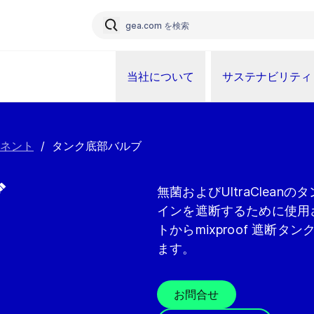
当社について
サステナビリティ
ネント
/
タンク底部バルブ
ブ
無菌およびUltraClea
インを遮断するために使用
トからmixproof 遮断
ます。
お問合せ