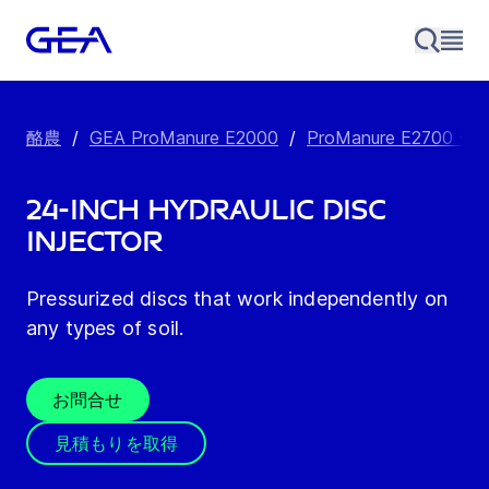
酪農
/
GEA ProManure E2000
/
ProManure E2700 -
24-Inch Hydraulic Disc
Injector
Pressurized discs that work independently on
any types of soil.
お問合せ
見積もりを取得