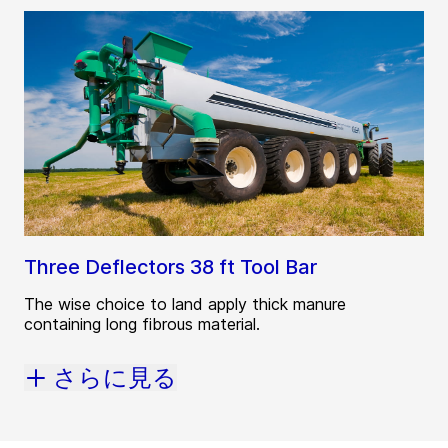
Three Deflectors 38 ft Tool Bar
The wise choice to land apply thick manure
containing long fibrous material.
さらに見る