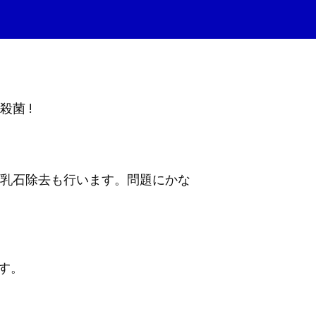
菌 !
クの乳石除去も行います。問題にかな
です。