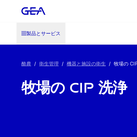
製品とサービス
酪農
/
衛生管理
/
機器と施設の衛生
/
牧場の CI
牧場の CIP 洗浄