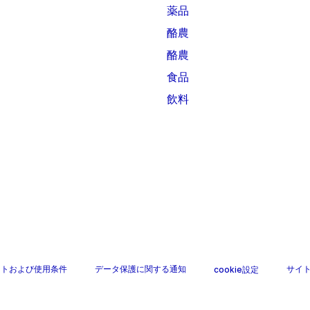
薬品
酪農
酪農
食品
飲料
ントおよび使用条件
データ保護に関する通知
サイ
cookie設定