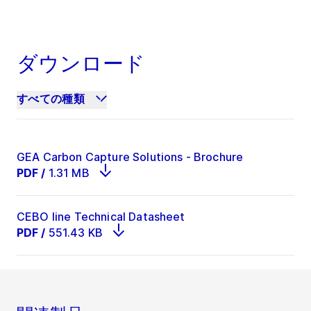
ダウンロード
すべての種類
GEA Carbon Capture Solutions - Brochure
PDF
/
1.31 MB
CEBO line Technical Datasheet
PDF
/
551.43 KB