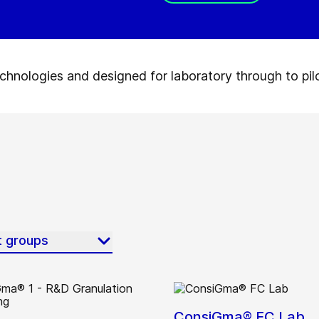
hnologies and designed for laboratory through to pilo
t groups
ConsiGma® FC Lab