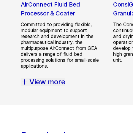
AirConnect Fluid Bed
ConsiG
Processor & Coater
Granul
Committed to providing flexible,
The Cons
modular equipment to support
continuo
research and development in the
and dryi
pharmaceutical industry, the
operation
multipurpose AirConnect from GEA
develop 
delivers a range of fluid bed
high gra
processing solutions for small-scale
unit.
applications.
View more