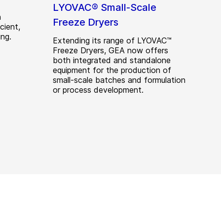
LYOVAC® Small-Scale
n
Freeze Dryers
cient,
ing.
Extending its range of LYOVAC™
Freeze Dryers, GEA now offers
both integrated and standalone
equipment for the production of
small-scale batches and formulation
or process development.