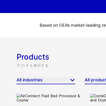
Based on GEA’s market-leading tec
Products
11 の 4 を表示する
All industries
All produc