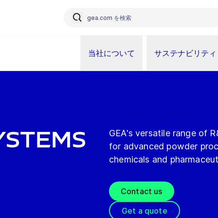
当社について
サステナビリティ
ystems
GEA's versatile range of R
for advanced powder proce
chemicals and pharmaceuti
Contact us
Get a quote