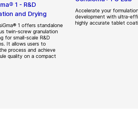
ma® 1 - R&D
Accelerate your formulatio
ation and Drying
development with ultra-effi
highly accurate tablet coat
iGma® 1 offers standalone
us twin-screw granulation
ng for small-scale R&D
s. It allows users to
the process and achieve
nule quality on a compact