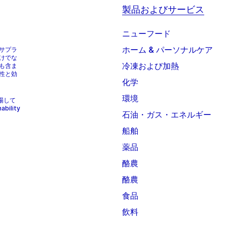
製品およびサービス
ニューフード
ホーム & パーソナルケア
サプラ
けでな
冷凍および加熱
も含ま
性と効
化学
環境
上場して
bility
石油・ガス・エネルギー
船舶
薬品
酪農
酪農
食品
飲料