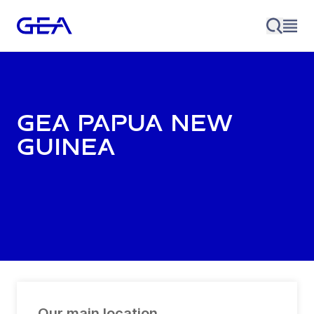
GEA Papua New
Guinea
Our main location