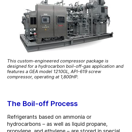
This custom-engineered compressor package is
designed for a hydrocarbon boil-off-gas application and
features a GEA model 1210GL, API-619 screw
compressor, operating at 1,800HP.
The Boil-off Process
Refrigerants based on ammonia or
hydrocarbons – as well as liquid propane,
propylene, and ethylene – are stored in special