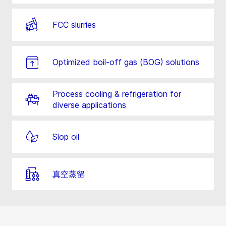
FCC slurries
Optimized boil-off gas (BOG) solutions
Process cooling & refrigeration for
diverse applications
Slop oil
真空蒸留