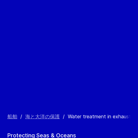
船舶
/
海と大洋の保護
/
Water treatment in exhaust gas
Protecting Seas & Oceans