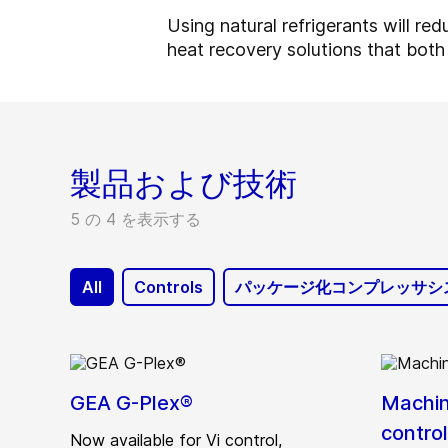
Using natural refrigerants will re
heat recovery solutions that bot
製品および技術
5 の 4 を表示する
All
Controls
パッケージ化コンプレッサシ
GEA G-Plex®
Machin
control
Now available for Vi control,