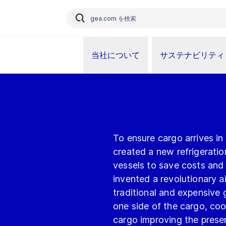
当社について
サステナビリティ
To ensure cargo arrives in
created a new refrigeratio
vessels to save costs and
invented a revolutionary ai
traditional and expensive g
one side of the cargo, coo
cargo improving the preser