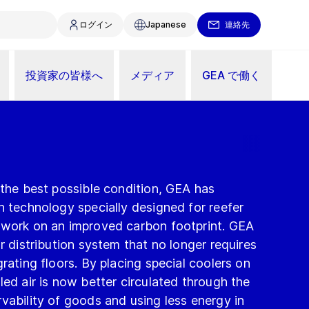
ログイン
Japanese
連絡先
投資家の皆様へ
メディア
GEA で働く
 the best possible condition, GEA has
n technology specially designed for reefer
 work on an improved carbon footprint. GEA
r distribution system that no longer requires
rating floors. By placing special coolers on
led air is now better circulated through the
vability of goods and using less energy in