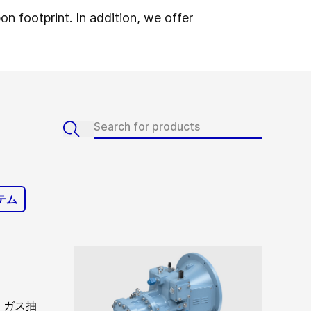
n footprint. In addition, we offer
テム
・ガス抽