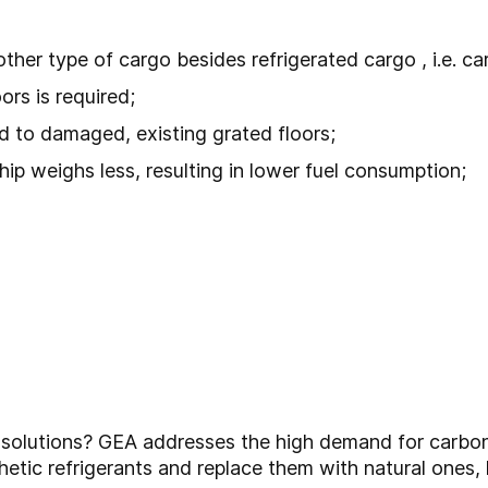
her type of cargo besides refrigerated cargo , i.e. car
ors is required;
d to damaged, existing grated floors;
ship weighs less, resulting in lower fuel consumption;
e solutions? GEA addresses the high demand for carbon
hetic refrigerants and replace them with natural ones