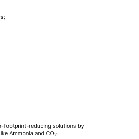
s;
-footprint-reducing solutions by
, like Ammonia and CO
.
2