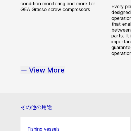
condition monitoring and more for
Every pla
GEA Grasso screw compressors
designed 
operation
that ena
between 
parts. It
importan
guarantee
operatio
View More
その他の用途
Fishing vessels