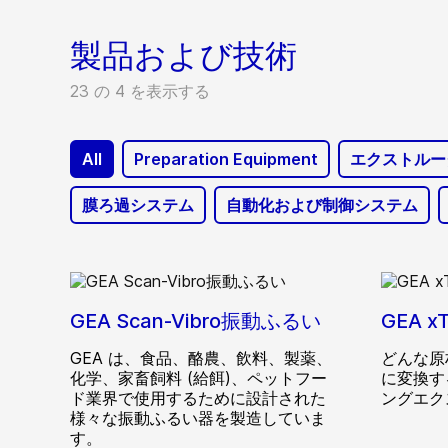
製品および技術
23 の 4 を表示する
All
Preparation Equipment
エクストルー
膜ろ過システム
自動化および制御システム
GEA Scan-Vibro振動ふるい
GEA xT
GEA は、食品、酪農、飲料、製薬、
どんな原
化学、家畜飼料 (給餌)、ペットフー
に変換す
ド業界で使用するために設計された
ングエク
様々な振動ふるい器を製造していま
す。