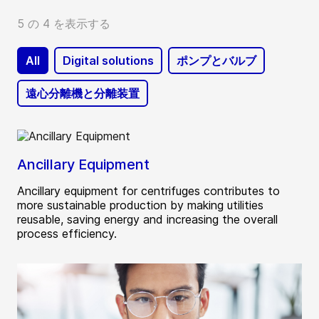
5 の 4 を表示する
All
Digital solutions
ポンプとバルブ
遠心分離機と分離装置
Ancillary Equipment
Ancillary equipment for centrifuges contributes to
more sustainable production by making utilities
reusable, saving energy and increasing the overall
process efficiency.