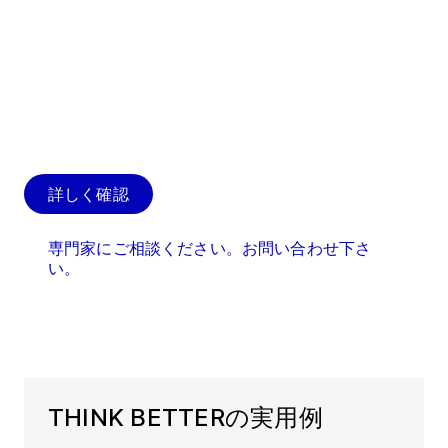
てハイエンド製品を提供するものであり、健康的
な選択を望む消費者に地元産の原材料から高品質
の製品を製造するというNuttelex社の中核とな
る取り組みと一致しています」Nuttelex 社 CEO
ジェフ・ロング
詳しく確認
専門家にご相談ください。お問い合わせ下さ
い。
THINK BETTERの実用例