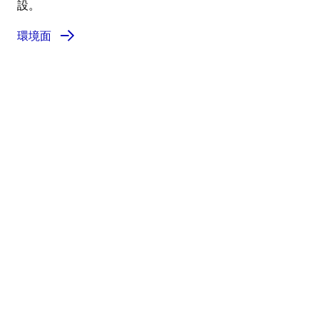
設。
環境面
GEA Better Journey
エネルギー効率に優れ、
信頼性が高く、
将来を見据えた生産プラント
の実現に向けた道のりを、
私たちと共に歩みましょう
業界、プロセス、技術にまたがる社内の専門知識