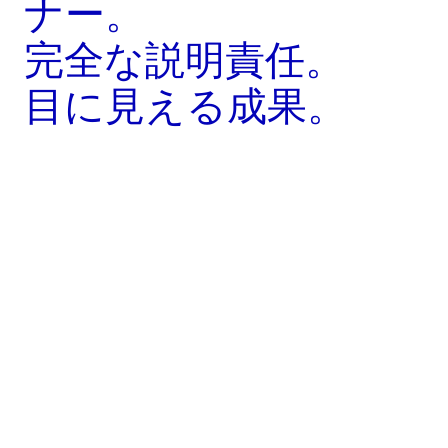
ナー。
完全な説明責任。
目に見える成果。
The Better Journey
構想から本格稼働まで
「私たちは、最初の構想から試験段階、そして完
全な試運転に至る、このプロジェクトにおける
GEAとのパートナーシップを発表できることを
とてもうれしく思います。私たちのコラボレーシ
ョンは、最先端の技術と持続可能な慣行を活用し