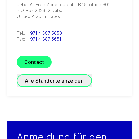
Jebel Ali Free Zone, gate 4, LB 15, office 601
P.O. Box 262952
Dubai
United Arab Emirates
Tel.:
+971 4 887 5650
Fax:
+971 4 887 5651
Contact
Alle Standorte anzeigen
GRADE Refrigeration
(
A joint venture of GEA and TIG
)
P.O. Box 3007 - Block 20014 First Industrial
Anmeldung für den
Zone, El Obour City