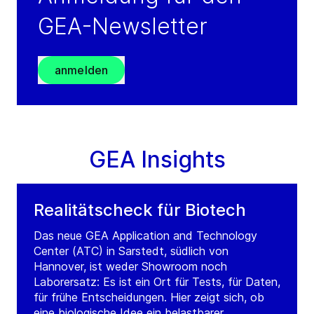
Cairo
GEA-Newsletter
Egypt
Tel.:
+202 4 4893565
Fax:
+202 4 4893566
anmelden
Service: +971 504635548
(weekends/outside working hours)
Visit GRADE website
GEA Insights
Realitätscheck für Biotech
Das neue GEA Application and Technology
Center (ATC) in Sarstedt, südlich von
Hannover, ist weder Showroom noch
Laborersatz: Es ist ein Ort für Tests, für Daten,
für frühe Entscheidungen. Hier zeigt sich, ob
eine biologische Idee ein belastbarer