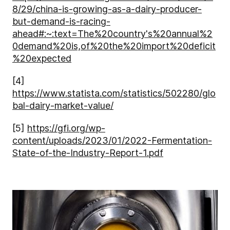
8/29/china-is-growing-as-a-dairy-producer-
but-demand-is-racing-
ahead#:~:text=The%20country's%20annual%2
0demand%20is,of%20the%20import%20deficit
%20expected
[4]
https://www.statista.com/statistics/502280/glo
bal-dairy-market-value/
[5]
https://gfi.org/wp-
content/uploads/2023/01/2022-Fermentation-
State-of-the-Industry-Report-1.pdf