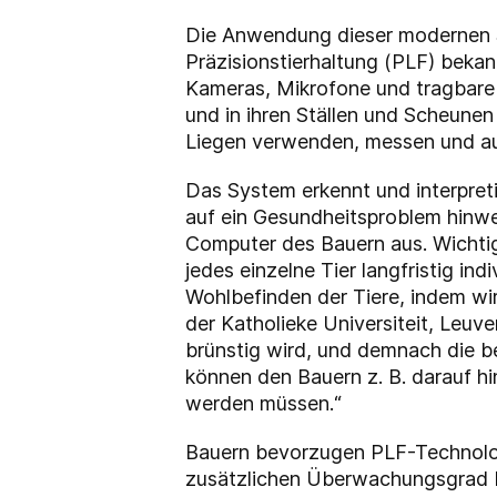
Die Anwendung dieser modernen S
Präzisionstierhaltung (PLF) beka
Kameras, Mikrofone und tragbare 
und in ihren Ställen und Scheunen
Liegen verwenden, messen und a
Das System erkennt und interpret
auf ein Gesundheitsproblem hinwe
Computer des Bauern aus. Wichtig 
jedes einzelne Tier langfristig in
Wohlbefinden der Tiere, indem wi
der Katholieke Universiteit, Leuv
brünstig wird, und demnach die b
können den Bauern z. B. darauf hi
werden müssen.“
Bauern bevorzugen PLF-Technologi
zusätzlichen Überwachungsgrad b