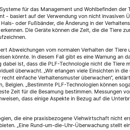
ysteme für das Management und Wohlbefinden der Tie
nnt - basiert auf der Verwendung von nicht invasive
Hals- oder Fußbänder, die Änderung in der Verhaltens
 erkennen. Die Geräte können die Zeit, die die Tiere 
ufzeichnen.
iert Abweichungen vom normalen Verhalten der Tiere u
isen könnte. In diesem Fall gibt es eine Warnung an 
dabei ist, dass die PLF-Technologie nicht die Tiere m
dividuell überwacht. „Wir erlangen viele Einsichten in d
r recht einfache Verhaltensmuster überwachen“, erklä
en, Belgien. „Bestimmte PLF-Technologien können soga
este Zeit für die Besamung bestimmen. Messungen von
nweisen, dass einige Aspekte in Bezug auf die Unterb
en, die eine praxisbezogene Viehwirtschaft nicht er
ieten. „Eine Rund-um-die-Uhr-Überwachung stellt ein