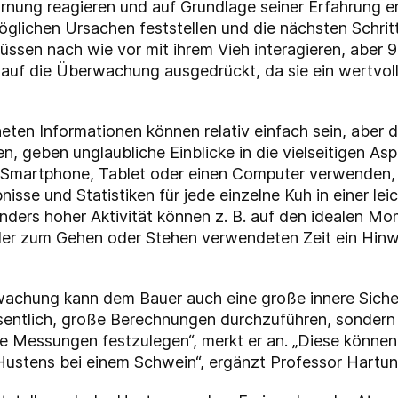
nung reagieren und auf Grundlage seiner Erfahrung eru
 möglichen Ursachen feststellen und die nächsten Schri
ssen nach wie vor mit ihrem Vieh interagieren, aber 9
 auf die Überwachung ausgedrückt, da sie ein wertvolle
ten Informationen können relativ einfach sein, aber d
den, geben unglaubliche Einblicke in die vielseitigen 
n Smartphone, Tablet oder einen Computer verwenden,
isse und Statistiken für jede einzelne Kuh in einer le
onders hoher Aktivität können z. B. auf den idealen 
der zum Gehen oder Stehen verwendeten Zeit ein Hinwe
achung kann dem Bauer auch eine große innere Sicherh
sentlich, große Berechnungen durchzuführen, sondern e
die Messungen festzulegen“, merkt er an. „Diese könne
 Hustens bei einem Schwein“, ergänzt Professor Hartun