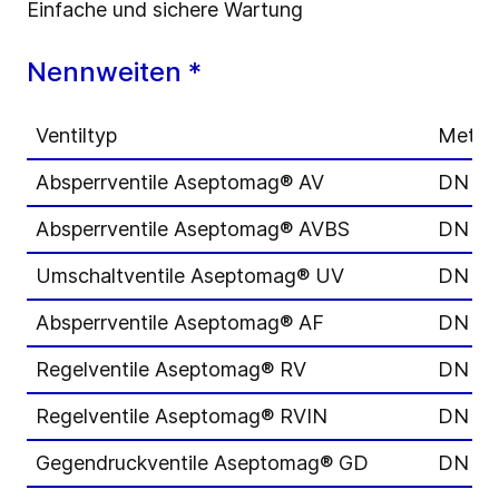
Einfache und sichere Wartung
Nennweiten *
Ventiltyp
Metris
Absperrventile Aseptomag® AV
DN 15
Absperrventile Aseptomag® AVBS
DN 15
Umschaltventile Aseptomag® UV
DN 15
Absperrventile Aseptomag® AF
DN 25
Regelventile Aseptomag® RV
DN 15
Regelventile Aseptomag® RVIN
DN 25
Gegendruckventile Aseptomag® GD
DN 15