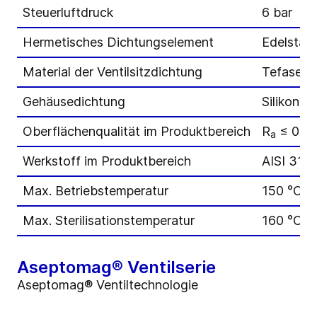
Steuerluftdruck
6 bar
Hermetisches Dichtungselement
Edelstah
Material der Ventilsitzdichtung
Tefasep
Gehäusedichtung
Silikon
Oberflächenqualität im Produktbereich
R
≤ 0,8
a
Werkstoff im Produktbereich
AISI 316L
Max. Betriebstemperatur
150 °C (
Max. Sterilisationstemperatur
160 °C (3
Aseptomag® Ventilserie
Aseptomag® Ventiltechnologie