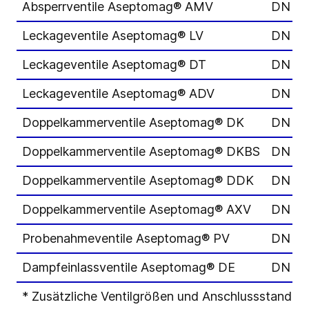
Absperrventile Aseptomag® AMV
DN 06
Leckageventile Aseptomag® LV
DN 40
Leckageventile Aseptomag® DT
DN 40
Leckageventile Aseptomag® ADV
DN 25
Doppelkammerventile Aseptomag® DK
DN 25
Doppelkammerventile Aseptomag® DKBS
DN 25
Doppelkammerventile Aseptomag® DDK
DN 25
Doppelkammerventile Aseptomag® AXV
DN 25
Probenahmeventile Aseptomag® PV
DN 10
Dampfeinlassventile Aseptomag® DE
DN 25
* Zusätzliche Ventilgrößen und Anschlussstandards 