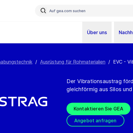
Über uns
Nachha
habungstechnik
/
Ausrüstung für Rohmaterialien
/
EVC - Vi
Der Vibrationsaustrag förd
gleichförmig aus Silos und
ustrag
Kontaktieren Sie GEA
Angebot anfragen