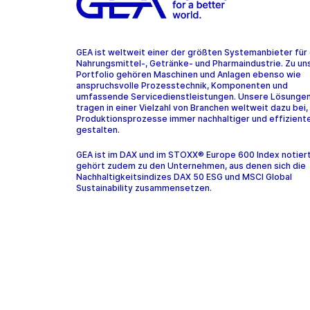
GEA ist weltweit einer der größten Systemanbieter für 
Nahrungsmittel-, Getränke- und Pharmaindustrie. Zu u
Portfolio gehören Maschinen und Anlagen ebenso wie
anspruchsvolle Prozesstechnik, Komponenten und
umfassende Servicedienstleistungen. Unsere Lösunge
tragen in einer Vielzahl von Branchen weltweit dazu bei,
Produktionsprozesse immer nachhaltiger und effiziente
gestalten.
GEA ist im DAX und im STOXX® Europe 600 Index notier
gehört zudem zu den Unternehmen, aus denen sich die
Nachhaltigkeitsindizes DAX 50 ESG und MSCI Global
Sustainability zusammensetzen.