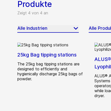
Produkte
Zeigt 4 von 4 an
Alle Industrien
Alle Prod
25kg Bag tipping stations
ALUS® 
The 25kg bag tipping stations are
Lyophil
designed to efficiently and
hygienically discharge 25kg bags of
ALUS® A
powder.
Systems 
operator
while lo
dryer.