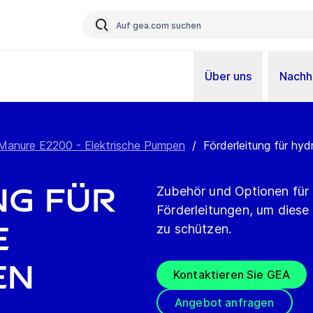
Über uns
Nachha
Manure E2200 - Elektrische Pumpen
/
Förderleitung für hy
ng für
Zubehör und Optionen für 
Förderleitungen, um diese 
e
zu schützen.
en
Kontaktieren Sie GEA
Angebot anfragen