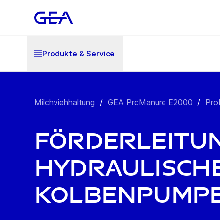
Produkte & Service
Milchviehhaltung
/
GEA ProManure E2000
/
Pro
Förderleitu
hydraulisch
Kolbenpump