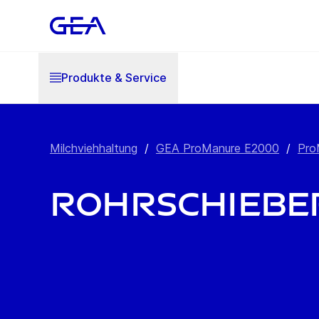
Produkte & Service
Milchviehhaltung
/
GEA ProManure E2000
/
Pro
Rohrschiebe