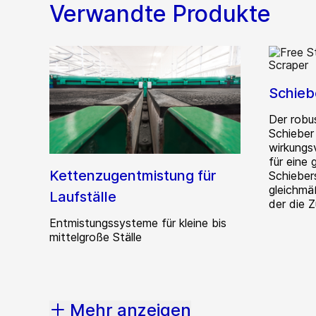
Verwandte Produkte
Schiebe
Der robu
Schieber
wirkungsv
für eine 
Kettenzugentmistung für
Schiebers
gleichmä
Laufställe
der die Z
Entmistungssysteme für kleine bis
mittelgroße Ställe
Mehr anzeigen