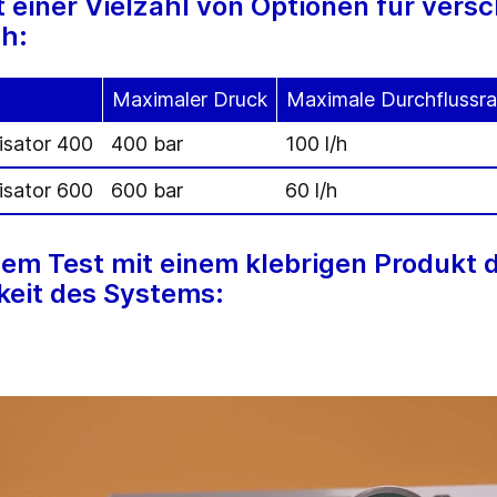
t einer Vielzahl von Optionen für vers
ch:
Maximaler Druck
Maximale Durchflussra
sator 400
400 bar
100 l/h
sator 600
600 bar
60 l/h
inem Test mit einem klebrigen Produkt 
keit des Systems: