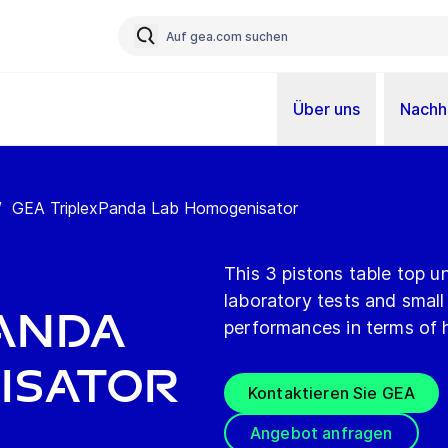
Über uns
Nachha
/
GEA TriplexPanda Lab Homogenisator
This 3 pistons table top 
laboratory tests and smal
anda
performances in terms of 
isator
Kontaktieren Sie GEA
Angebot anfragen