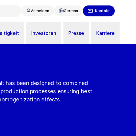
Anmelden
German
Kontakt
ltigkeit
Investoren
Presse
Karriere
unit has been designed to combined
l production processes ensuring best
homogenization effects.