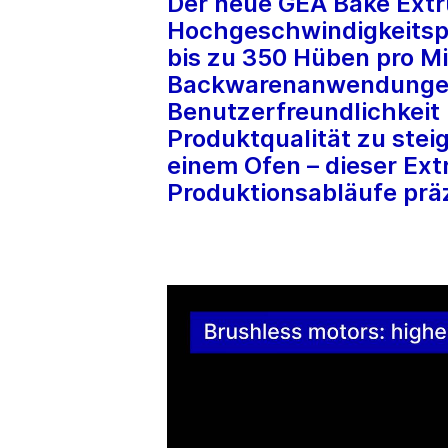
Der neue GEA Bake Extru
Hochgeschwindigkeitspr
bis zu 350 Hüben pro Mi
Backwarenanwendungen. 
Benutzerfreundlichkeit 
Produktqualität zu stei
einem Ofen – dieser Ext
Produktionsabläufe präzi