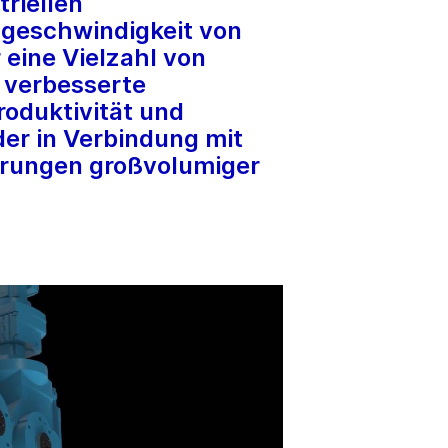
riellen
dgeschwindigkeit von
 eine Vielzahl von
 verbesserte
roduktivität und
der in Verbindung mit
derungen großvolumiger