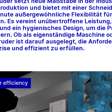
der setzt neue Maßstäbe in der indust
oduktion und bietet mit einer Schnei
nute außergewöhnliche Flexibilität für
Es vereint unübertroffene Leistung,
und ein hygienisches Design, um die P
gern. Ob als eigenständige Maschine o
ruder ist darauf ausgelegt, die Anfor
se und effizient zu erfüllen.