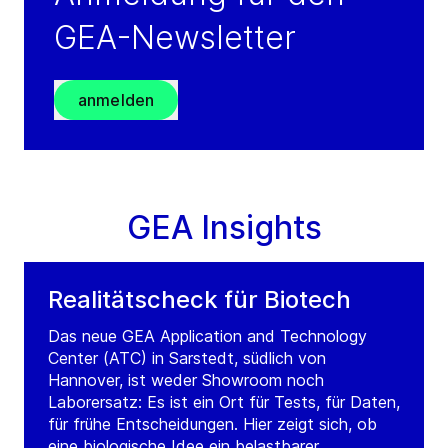
Lahore
GEA-Newsletter
Pakistan
Tel.:
+92 423 7180014
Fax:
+92 423 7188569
anmelden
Service: +971 504635548
(weekends/outside working hours)
Visit GRADE website
GEA Insights
Realitätscheck für Biotech
Das neue GEA Application and Technology
Center (ATC) in Sarstedt, südlich von
Hannover, ist weder Showroom noch
Laborersatz: Es ist ein Ort für Tests, für Daten,
für frühe Entscheidungen. Hier zeigt sich, ob
eine biologische Idee ein belastbarer