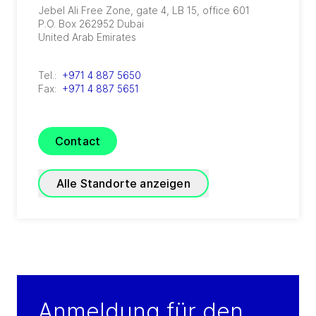
Jebel Ali Free Zone, gate 4, LB 15, office 601
P.O. Box 262952
Dubai
United Arab Emirates
Tel.:
+971 4 887 5650
Fax:
+971 4 887 5651
Contact
Alle Standorte anzeigen
GRADE Refrigeration
(
A joint venture of GEA and TIG
)
P.O. Box 54810 - 3rd Floor, Plaza #19, Sector -
Anmeldung für den
A Phase - 6C, DHA