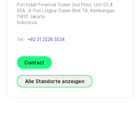
Puri Indah Financial Tower 2nd Floor, Unit 03 &
05A, Jl. Puri Lingkar Dalam Blok T8, Kembangan
11610
Jakarta
Indonesia
Tel.:
+62 21 2228 3534
Contact
Alle Standorte anzeigen
GEA Indonesia Medan
(
GEA Westfalia Separator Indonesia, PT
)
JI. Al-Falah No.5C
20146
Medan