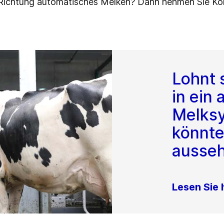
t Richtung automatisches Melken? Dann nehmen Sie Kon
Lohnt s
in ein
Melks
könnte
ausse
Lesen Sie 