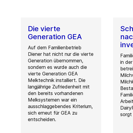
Die vierte
Schn
Generation GEA
nac
inve
Auf dem Familienbetrieb
Diener hat nicht nur die vierte
Famil
Generation übernommen,
in de
sondern es wurde auch die
betre
vierte Generation GEA
Milch
Melktechnik installiert. Die
Milch
langjährige Zufriedenheit mit
Besta
den bereits vorhandenen
Famili
Melksystemen war ein
Arbeit
ausschlaggebendes Kriterium,
Dair
sich erneut für GEA zu
sorgt
entscheiden.