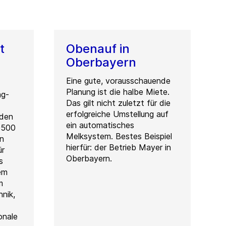
t
Obenauf in
Oberbayern
Eine gute, vorausschauende
Planung ist die halbe Miete.
ng-
Das gilt nicht zuletzt für die
erfolgreiche Umstellung auf
rden
ein automatisches
9500
Melksystem. Bestes Beispiel
in
hierfür: der Betrieb Mayer in
ür
Oberbayern.
s
em
m
nik,
onale