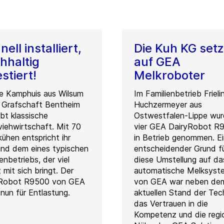
ell installiert,
Die Kuh KG setz
hhaltig
auf GEA
stiert!
Melkroboter
ie Kamphuis aus Wilsum
Im Familienbetrieb Frieli
r Grafschaft Bentheim
Huchzermeyer aus
ibt klassische
Ostwestfalen-Lippe wu
viehwirtschaft. Mit 70
vier GEA DairyRobot R
kühen entspricht ihr
in Betrieb genommen. E
nd dem eines typischen
entscheidender Grund f
enbetriebs, der viel
diese Umstellung auf da
 mit sich bringt. Der
automatische Melksyst
yRobot R9500 von GEA
von GEA war neben de
 nun für Entlastung.
aktuellen Stand der Tech
das Vertrauen in die
Kompetenz und die regi