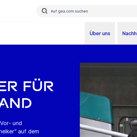
Über uns
Nachha
er für
tand
 Vor- und
melker“ auf dem