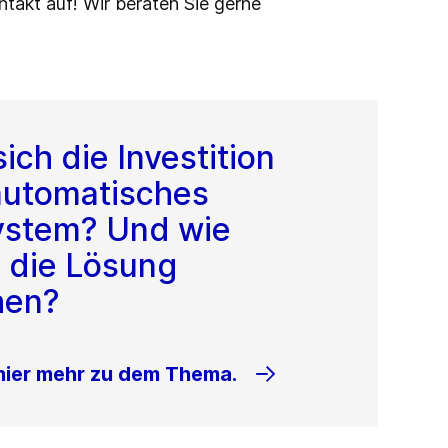
takt auf! Wir beraten Sie gerne
ich die Investition
 automatisches
ystem? Und wie
 die Lösung
hen?
hier mehr zu dem Thema.