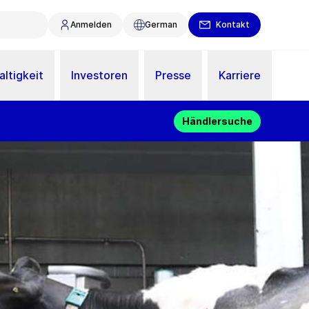
Anmelden
German
Kontakt
ltigkeit
Investoren
Presse
Karriere
Händlersuche