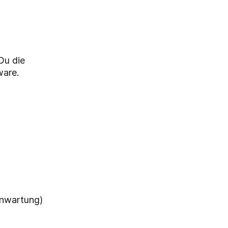
Du die
are.
rnwartung)