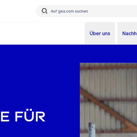
Über uns
Nachha
e für