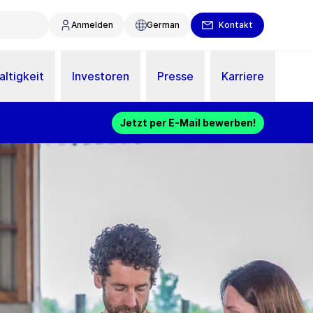
Anmelden
German
Kontakt
ltigkeit
Investoren
Presse
Karriere
Jetzt per E-Mail bewerben!