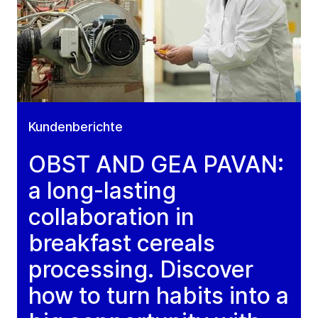
Kundenberichte
OBST AND GEA PAVAN:
a long-lasting
collaboration in
breakfast cereals
processing. Discover
how to turn habits into a