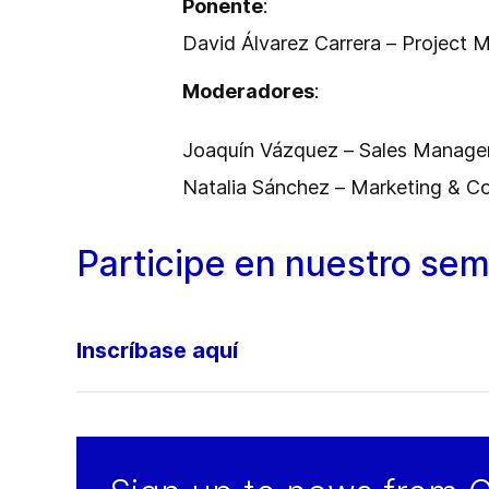
Ponente
:
David Álvarez Carrera – Project
Moderadores
:
Joaquín Vázquez – Sales Manage
Natalia Sánchez – Marketing & 
Participe en nuestro sem
Inscríbase aquí