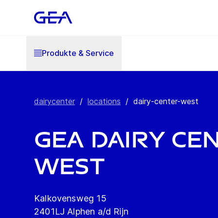
Produkte & Service
dairycenter
/
locations
/
dairy-center-west
GEA Dairy Ce
West
Kalkovensweg 15
2401LJ Alphen a/d Rijn