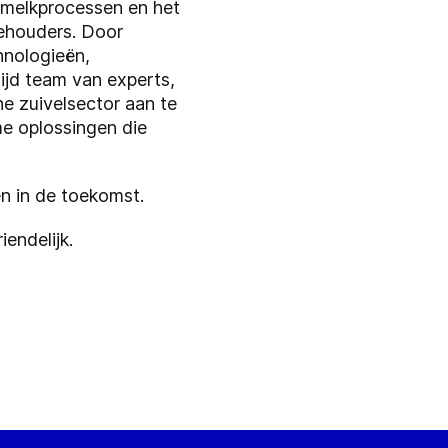
n melkprocessen en het
eehouders. Door
hnologieën,
jd team van experts,
e zuivelsector aan te
me oplossingen die
én in de toekomst.
iendelijk.