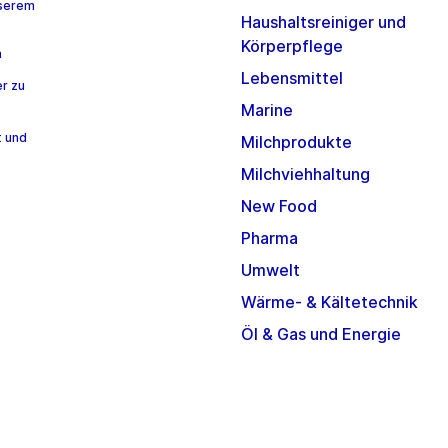
nserem
Haushaltsreiniger und
Körperpflege
n
Lebensmittel
r zu
Marine
t und
Milchprodukte
Milchviehhaltung
New Food
Pharma
Umwelt
Wärme- & Kältetechnik
Öl & Gas und Energie