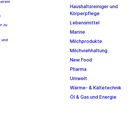
nserem
Haushaltsreiniger und
Körperpflege
n
Lebensmittel
r zu
Marine
t und
Milchprodukte
Milchviehhaltung
New Food
Pharma
Umwelt
Wärme- & Kältetechnik
Öl & Gas und Energie