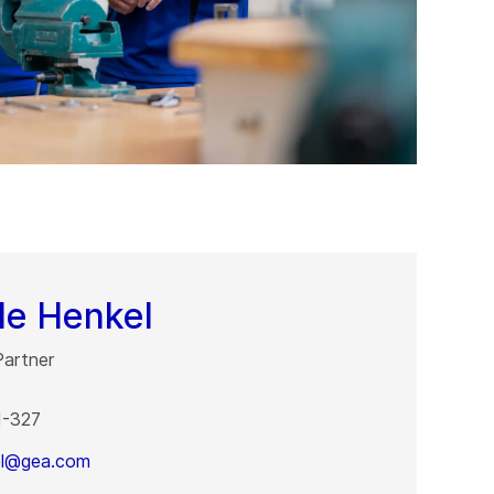
le Henkel
Partner
1-327
kel@gea.com