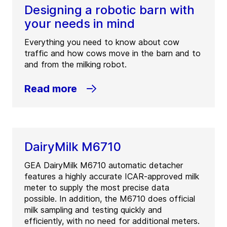
Designing a robotic barn with
Tel.:
+1 289 288 5500
your needs in mind
Fax:
+1 289 288 5501
Everything you need to know about cow
Contact
traffic and how cows move in the barn and to
and from the milking robot.
GEA Canada Richmond
Read more
(
GEA Refrigeration Canada Inc.
)
150-2551 Viking Way
BC V6V 1N4
Richmond
Canada
DairyMilk M6710
Tel.:
+1 604 278 4118
Fax:
+1 604 278 4847
GEA DairyMilk M6710 automatic detacher
features a highly accurate ICAR-approved milk
Contact
meter to supply the most precise data
possible. In addition, the M6710 does official
milk sampling and testing quickly and
efficiently, with no need for additional meters.