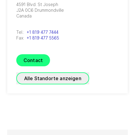
4591 Blvd. St Joseph
J2A 0C6
Drummondville
Canada
Tel.:
+1 819 477 7444
Fax:
+1 819 477 5565
Contact
Alle Standorte anzeigen
GEA Canada Burlington
4145 North Service Road, 2nd floor
ON L7L 6A3
Burlington
Canada