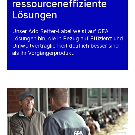
ressourceneffiziente
Lösungen
Unser Add Better-Label weist auf GEA
Lösungen hin, die in Bezug auf Effizienz und
Umweltverträglichkeit deutlich besser sind
als ihr Vorgängerprodukt.