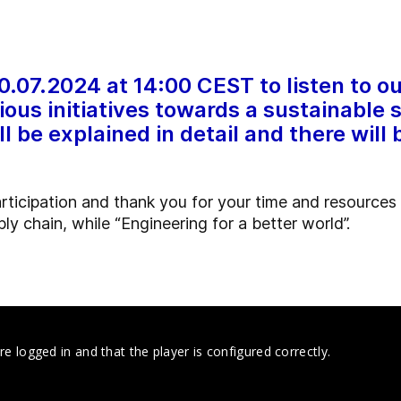
0.07.2024 at 14:00 CEST to listen to 
ious initiatives towards a sustainable
ill be explained in detail and there will
rticipation and thank you for your time and resources
ly chain, while “Engineering for a better world”.