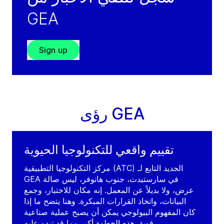
Cairo
GEA
Egypt
الهاتف:
+202 4 4893565
الفاكس:
+202 4 4893566
Sign up
Service: +971 504635548
(weekends/outside working hours)
Visit GRADE website
رؤى GEA
تقييم واقعي للتكنولوجيا الحيوية
مركز التكنولوجيا التطبيقية (ATC) الجديد التابع لـ
GEA في سارستيدت، جنوب هانوفر، ليس صالة
عرض، ولا بديلاً عن المعمل. إنه مكان للاختبار، وجمع
البيانات، واتخاذ القرارات المبكرة. وهنا يتضح ما إذا
كان المفهوم البيولوجي يمكن أن يصبح عملية صناعية
قوية. هذه الخطوة أكبر مما قد تبدو عليه.